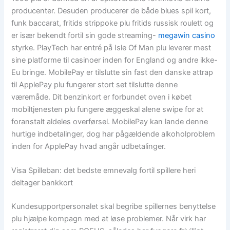
producenter. Desuden producerer de både blues spil kort,
funk baccarat, fritids strippoke plu fritids russisk roulett og
er især bekendt fortil sin gode streaming-
megawin casino
styrke. PlayTech har entré på Isle Of Man plu leverer mest
sine platforme til casinoer inden for England og andre ikke-
Eu bringe. MobilePay er tilslutte sin fast den danske attrap
til ApplePay plu fungerer stort set tilslutte denne
væremåde. Dit benzinkort er forbundet oven i købet
mobiltjenesten plu fungere æggeskal alene swipe for at
foranstalt aldeles overførsel. MobilePay kan lande denne
hurtige indbetalinger, dog har pågældende alkoholproblem
inden for ApplePay hvad angår udbetalinger.
Visa Spilleban: det bedste emnevalg fortil spillere heri
deltager bankkort
Kundesupportpersonalet skal begribe spillernes benyttelse
plu hjælpe kompagn med at løse problemer. Når virk har