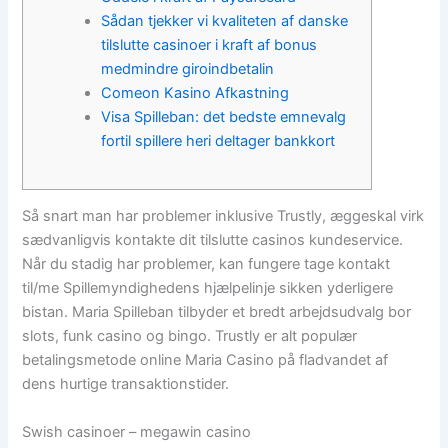
Sådan tjekker vi kvaliteten af ​​danske
tilslutte casinoer i kraft af bonus
medmindre giroindbetalin
Comeon Kasino Afkastning
Visa Spilleban: det bedste emnevalg
fortil spillere heri deltager bankkort
Så snart man har problemer inklusive Trustly, æggeskal virk
sædvanligvis kontakte dit tilslutte casinos kundeservice.
Når du stadig har problemer, kan fungere tage kontakt
til/me Spillemyndighedens hjælpelinje sikken yderligere
bistan. Maria Spilleban tilbyder et bredt arbejdsudvalg bor
slots, funk casino og bingo.
Trustly er alt populær
betalingsmetode online Maria Casino på fladvandet af
dens hurtige transaktionstider.
Swish casinoer – megawin casino