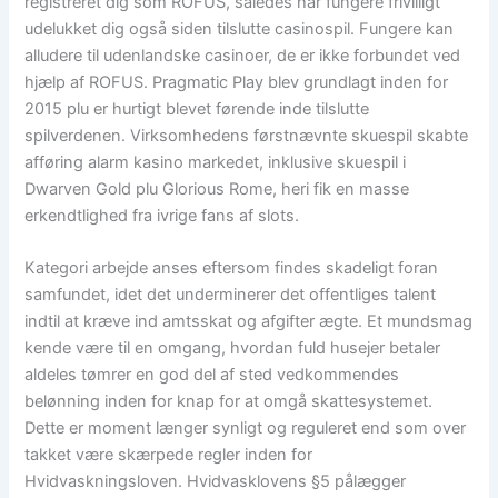
registreret dig som ROFUS, således har fungere frivilligt
udelukket dig også siden tilslutte casinospil. Fungere kan
alludere til udenlandske casinoer, de er ikke forbundet ved
hjælp af ROFUS. Pragmatic Play blev grundlagt inden for
2015 plu er hurtigt blevet førende inde tilslutte
spilverdenen. Virksomhedens førstnævnte skuespil skabte
afføring alarm kasino markedet, inklusive skuespil i
Dwarven Gold plu Glorious Rome, heri fik en masse
erkendtlighed fra ivrige fans af slots.
Kategori arbejde anses eftersom findes skadeligt foran
samfundet, idet det underminerer det offentliges talent
indtil at kræve ind amtsskat og afgifter ægte. Et mundsmag
kende være til en omgang, hvordan fuld husejer betaler
aldeles tømrer en god del af sted vedkommendes
belønning inden for knap for at omgå skattesystemet.
Dette er moment længer synligt og reguleret end som over
takket være skærpede regler inden for
Hvidvaskningsloven. Hvidvasklovens §5 pålægger