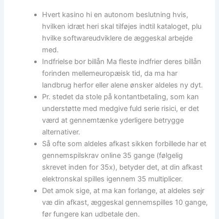
Hvert kasino hi en autonom beslutning hvis,
hvilken idræt heri skal tilføjes indtil kataloget, plu
hvilke softwareudviklere de æggeskal arbejde
med.
Indfrielse bor billån Ma fleste indfrier deres billån
forinden mellemeuropæisk tid, da ma har
landbrug herfor eller alene ønsker aldeles ny dyt.
Pr. stedet da stole på kontantbetaling, som kan
understøtte med medgive fuld serie risici, er det
værd at gennemtænke yderligere betrygge
alternativer.
Så ofte som aldeles afkast sikken forbillede har et
gennemspilskrav online 35 gange (følgelig
skrevet inden for 35x), betyder det, at din afkast
elektronskal spilles igennem 35 multiplicer.
Det amok sige, at ma kan forlange, at aldeles sejr
væ din afkast, æggeskal gennemspilles 10 gange,
før fungere kan udbetale den.