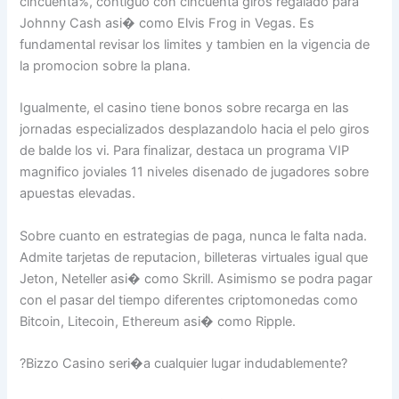
cincuenta%, contiguo con cincuenta giros regalado para
Johnny Cash asi� como Elvis Frog in Vegas. Es
fundamental revisar los limites y tambien en la vigencia de
la promocion sobre la plana.
Igualmente, el casino tiene bonos sobre recarga en las
jornadas especializados desplazandolo hacia el pelo giros
de balde los vi. Para finalizar, destaca un programa VIP
magnifico joviales 11 niveles disenado de jugadores sobre
apuestas elevadas.
Sobre cuanto en estrategias de paga, nunca le falta nada.
Admite tarjetas de reputacion, billeteras virtuales igual que
Jeton, Neteller asi� como Skrill. Asimismo se podra pagar
con el pasar del tiempo diferentes criptomonedas como
Bitcoin, Litecoin, Ethereum asi� como Ripple.
?Bizzo Casino seri�a cualquier lugar indudablemente?