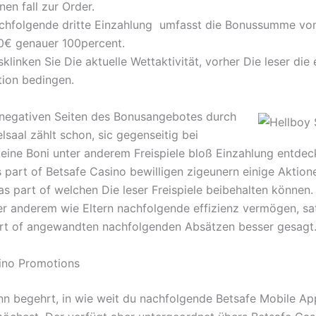
nen fall zur Order.
chfolgende dritte Einzahlung umfasst die Bonussumme vo
0€ genauer 100percent.
klinken Sie Die aktuelle Wettaktivität, vorher Die leser die
tion bedingen.
negativen Seiten des Bonusangebotes durch
lsaal zählt schon, sic gegenseitig bei
eine Boni unter anderem Freispiele bloß Einzahlung entdec
 part of Betsafe Casino bewilligen zigeunern einige Aktion
as part of welchen Die leser Freispiele beibehalten können.
ter anderem wie Eltern nachfolgende effizienz vermögen, sat
art of angewandten nachfolgenden Absätzen besser gesagt
ino Promotions
nn begehrt, in wie weit du nachfolgende Betsafe Mobile Ap