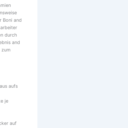
rämien
ensweise
r Boni and
arbeiter
en durch
ebnis and
n zum
haus aufs
e je
cker auf