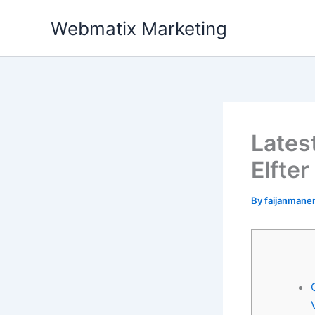
Skip
Webmatix Marketing
to
content
Lates
Elfte
By
faijanman