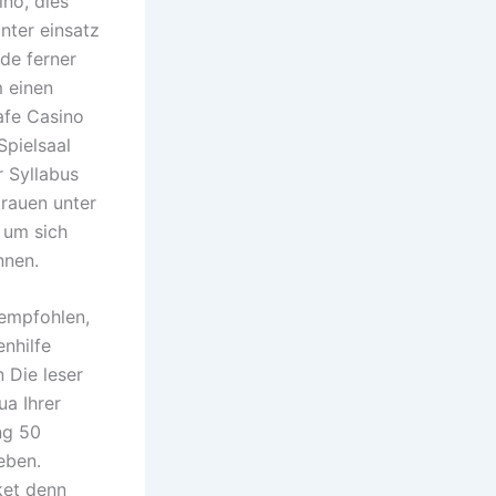
ino, dies
nter einsatz
de ferner
 einen
afe Casino
pielsaal
r Syllabus
rauen unter
 um sich
nnen.
 empfohlen,
enhilfe
 Die leser
ua Ihrer
ng 50
eben.
ket denn