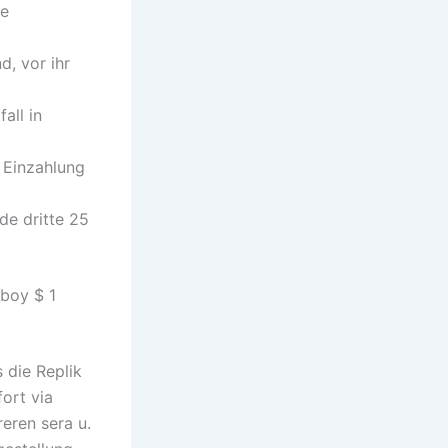
ie
, vor ihr
all in
r Einzahlung
de dritte 25
lboy $ 1
 die Replik
ort via
reren sera u.