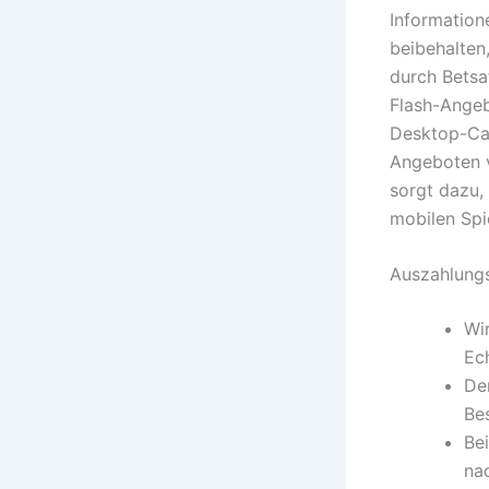
Informatione
beibehalten
durch Betsa
Flash-Angeb
Desktop-Cas
Angeboten v
sorgt dazu,
mobilen Spi
Auszahlung
Wi
Ec
De
Be
Be
na