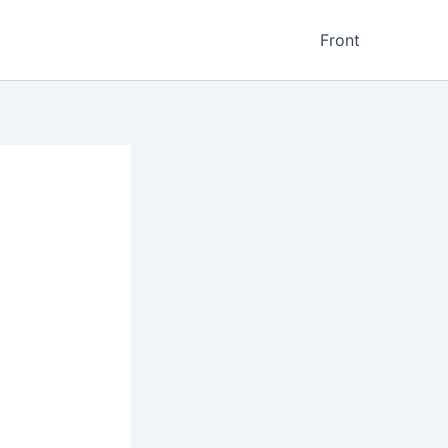
Front
n