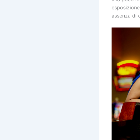
esposizione 
assenza di 