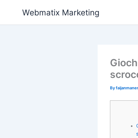
Skip
Webmatix Marketing
to
content
Gioch
scroc
By
faijanman