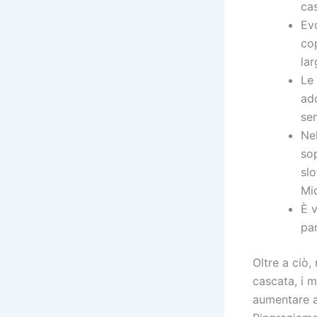
cas
Ev
cop
la
Le 
add
sen
Nel
so
slo
Mic
È v
par
Oltre a ciò,
cascata, i 
aumentare ap