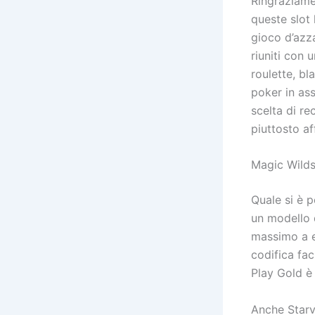
Ringraziamen
queste slot 
gioco d’azza
riuniti con 
roulette, bl
poker in as
scelta di re
piuttosto af
Magic Wild
Quale si è 
un modello d
massimo a e
codifica fa
Play Gold è 
Anche Starv