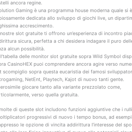
telli ancora regine.
olution Gaming è una programma house moderna quale si 
iosamente dedicata allo sviluppo di giochi live, un dipart
rghissima accrescimento.
nostre slot gratuite ti offrono un’esperienza di incontro pi
irittura sicura, perfetta a chi desidera indagare il puro dell
za alcun possibilità.
l’tabella delle monitor slot gratuite sopra Wild Symbol dispo
pra CasinoHEX puoi comprendere ancora agire verso numer
t scompiglio sopra questa eucaristia dei famosi sviluppator
rogaming, NetEnt, Playtech, Kajot di nuovo tanti gente.
erosimile giocare tanto alla variante prezzolato come,
ticolarmente, verso quella gratuita.
 molte di queste slot includono funzioni aggiuntive che i rull
moltiplicatori progressivi di nuovo i tempo bonus, ad esem
presso le opzione di vincita addirittura l’interesse del spo