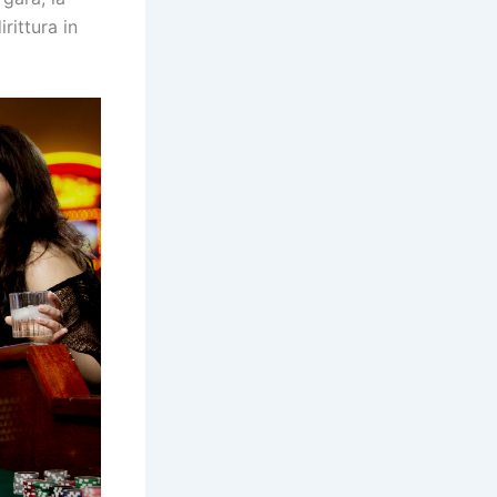
rittura in