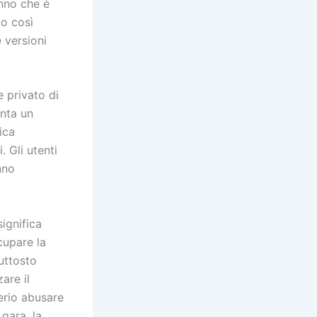
anno che è
co così
 versioni
 privato di
nta un
ica
. Gli utenti
nno
ignifica
cupare la
uttosto
are il
erio abusare
 gara, la