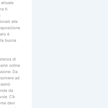
 attuale
ra ti
a
onati alle
esposizione
cato è
lla buona
stenza di
asinò online
ssione. Da
risolvere ad
casinò
pende da
vole. C’è
ome devi