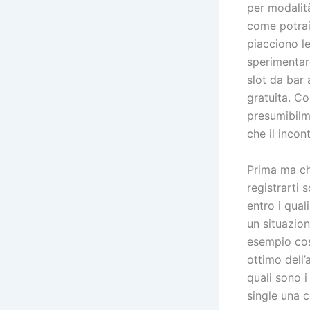
per modalit
come potrai 
piacciono le
sperimentare
slot da bar
gratuita. Co
presumibilm
che il incont
Prima ma che
registrarti 
entro i qual
un situazion
esempio così
ottimo dell’
quali sono i
single una 